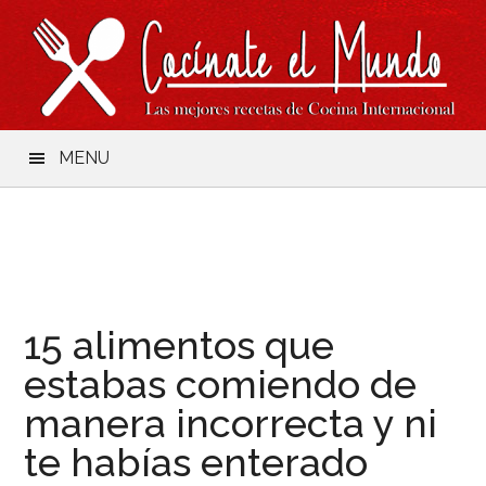
Saltar
Skip
Saltar
Saltar
al
to
a
al
contenido
secondary
la
pie
menu
barra
de
lateral
página
principal
MENU
15 alimentos que
estabas comiendo de
manera incorrecta y ni
te habías enterado