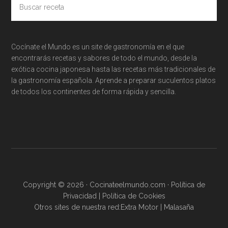
receta
Cocínate el Mundo es un site de gastronomía en el que
encontrarás recetas y sabores de todo el mundo, desde la
exótica cocina japonesa hasta las recetas más tradicionales de
la gastronomía española. Aprende a preparar suculentos platos
de todos los continentes de forma rápida y sencilla.
Copyright © 2026 · Cocinateelmundo.com ·
Política de
Privacidad
|
Política de Cookies
Otros sites de nuestra red:
Extra Motor
|
Malasaña