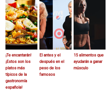
¡Te encantarán!
El antes y el
15 alimentos que
¡Estos son los
después en el
ayudarán a ganar
platos más
peso de los
músculo
típicos de la
famosos
gastronomía
española!