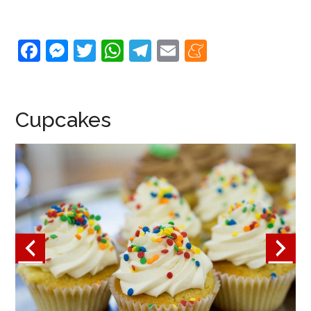
Facebook
Messenger
Twitter
WhatsApp
Telegram
Email
Meneame
Cupcakes