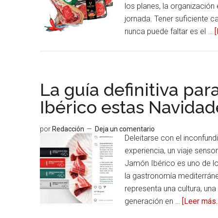
los planes, la organizació
jornada. Tener suficiente c
nunca puede faltar es el …
[
La guía definitiva par
Ibérico estas Navidad
por
Redacción
Deja un comentario
Deleitarse con el inconfun
experiencia, un viaje senso
Jamón Ibérico es uno de lo
la gastronomía mediterrán
representa una cultura, una
generación en …
[Leer más..