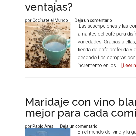
ventajas?
por
Cocínate el Mundo
Deja un comentario
Las suscripciones y las co
amantes del café para dis
variedades. Gracias a ellas
tienda de café preferida y 
deseado.Las compras por i
incremento en los …
[Leer m
Maridaje con vino bla
mejor para cada com
por
Pablo Ares
Deja un comentario
En el mundo del vino y la