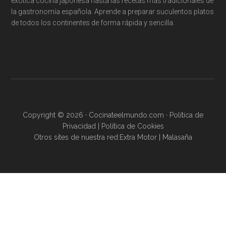
exótica cocina japonesa hasta las recetas más tradicionales de
la gastronomía española. Aprende a preparar suculentos platos
de todos los continentes de forma rápida y sencilla.
Copyright © 2026 · Cocinateelmundo.com ·
Política de
Privacidad
|
Política de Cookies
Otros sites de nuestra red:
Extra Motor
|
Malasaña