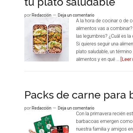
tu plato saludable
por
Redacción
Deja un comentario
A la hora de cocinar o de c
alimentos vas a combinar? 
las legumbres? ¿Cuál es la
Si quieres seguir una alim
plato saludable, un término 
alimentos y en qué …
[Leer 
Packs de carne para
por
Redacción
Deja un comentario
Con la primavera recién est
barbacoas emergen como un
nuestra familia y amigos e