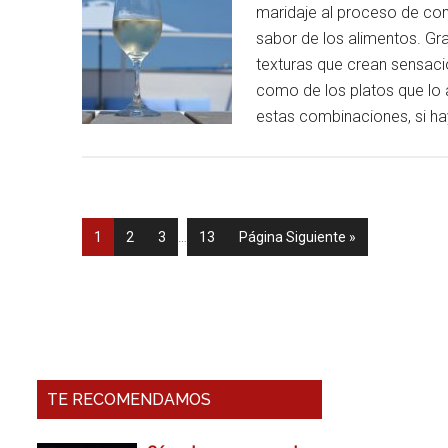
maridaje al proceso de com
sabor de los alimentos. Gr
texturas que crean sensaci
como de los platos que lo
estas combinaciones, si 
Página
1
Página
2
Página
3
…
Página
13
Página Siguiente »
Barra
Lateral
Primaria
TE RECOMENDAMOS