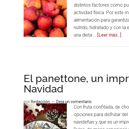
distintos factores como pued
actividad física. Por este 
alimentación para garanti
nutrido, hidratado y con la
una dieta …
[Leer más...]
ace
deA
equ
cla
par
man
El panettone, un imp
hid
Navidad
y
nut
por
Redacción
Deja un comentario
tod
Con fruta confitada, de cho
el
opciones para disfrutar del
año
navideñas y que es un impr