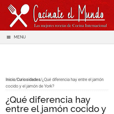
Saltar
Skip
Saltar
Saltar
al
to
a
al
contenido
secondary
la
pie
menu
barra
de
lateral
página
principal
MENU
Inicio
/
Curiosidades
/
¿Qué diferencia hay entre el jamón
cocido y el jamón de York?
¿Qué diferencia hay
entre el jamón cocido y