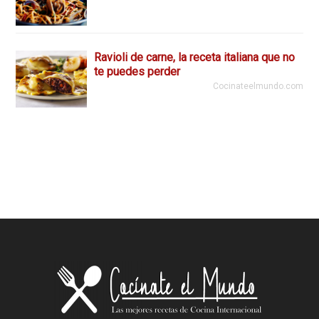
Ravioli de carne, la receta italiana que no
te puedes perder
Cocinateelmundo.com
Footer