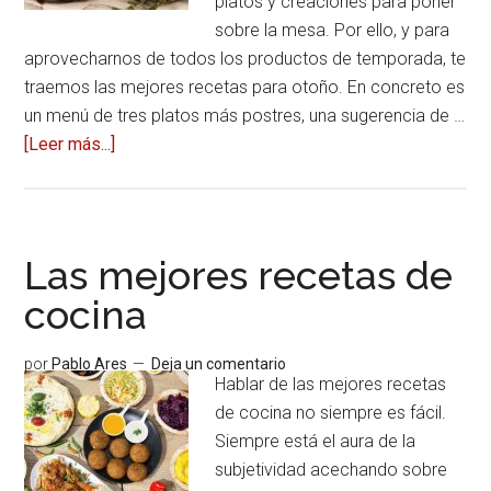
platos y creaciones para poner
sobre la mesa. Por ello, y para
aprovecharnos de todos los productos de temporada, te
traemos las mejores recetas para otoño. En concreto es
un menú de tres platos más postres, una sugerencia de …
[Leer más...]
acerca
deLas
mejores
recetas
para
Las mejores recetas de
el
cocina
otoño
por
Pablo Ares
Deja un comentario
Hablar de las mejores recetas
de cocina no siempre es fácil.
Siempre está el aura de la
subjetividad acechando sobre