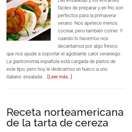
Las ensaladas y los entrantes
española
fáciles de preparar y en frío son
perfectos para la primavera-
verano. Nos apetece menos
cocinar, pero también comer. Y
cuando lo hacemos nos
decantamos por algo fresco
que nos ayude a soportar el agobiante calor veraniego.
La gastronomía española está cargada de platos de
este tipo, pero hoy le dedicamos un hueco a uno
italiano: ensalada …
[Leer más...]
acerca
deReceta
de
la
ensalada
Receta norteamericana
caprese
de la tarta de cereza