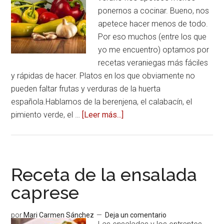
ponernos a cocinar. Bueno, nos
apetece hacer menos de todo.
Por eso muchos (entre los que
yo me encuentro) optamos por
recetas veraniegas más fáciles
y rápidas de hacer. Platos en los que obviamente no
pueden faltar frutas y verduras de la huerta
española.Hablamos de la berenjena, el calabacín, el
pimiento verde, el …
[Leer más...]
acerca
deRecetas
veraniegas
con
lo
Receta de la ensalada
mejor
caprese
de
la
por
Mari Carmen Sánchez
Deja un comentario
huerta