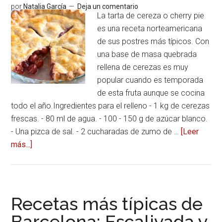
por
Natalia García
Deja un comentario
La tarta de cereza o cherry pie
es una receta norteamericana
de sus postres más típicos. Con
una base de masa quebrada
rellena de cerezas es muy
popular cuando es temporada
de esta fruta aunque se cocina
todo el año.Ingredientes para el relleno - 1 kg de cerezas
frescas. - 80 ml de agua. - 100 - 150 g de azúcar blanco.
- Una pizca de sal. - 2 cucharadas de zumo de …
[Leer
más...]
acerca
deReceta
norteamericana
de
la
Recetas más típicas de
tarta
Barcelona: Escalivada y
de