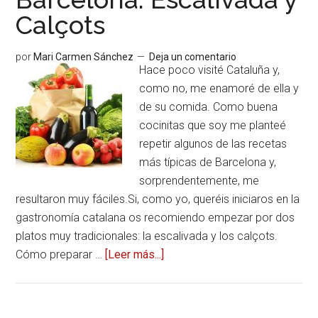
Calçots
cereza
por
Mari Carmen Sánchez
Deja un comentario
Hace poco visité Cataluña y,
como no, me enamoré de ella y
de su comida. Como buena
cocinitas que soy me planteé
repetir algunos de las recetas
más típicas de Barcelona y,
sorprendentemente, me
resultaron muy fáciles.Si, como yo, queréis iniciaros en la
gastronomía catalana os recomiendo empezar por dos
platos muy tradicionales: la escalivada y los calçots.
Cómo preparar …
[Leer más...]
acerca
deRecetas
más
típicas