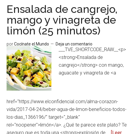
de
Ensalada de cangrejo,
Barcelona:
mango y vinagreta de
Escalivada
limón (25 minutos)
y
Calçots
por
Cocínate el Mundo
Deja un comentario
___TVE_SHORTCODE_RAW__<p>
<strong>Ensalada de
cangrejo</strong> con mango,
aguacate y vinagreta de <a
href="https://www.elconfidencial.com/alma-corazon-
vida/2017-04-24/beber-agua-de-limon-beneficios-todos-
los-dias_1366196/" target="_blank"
rel="noopener">limón</a>. ¿Qué te parece este plato? Te
aseguro que es toda una <strong>explosión de …
[Leer