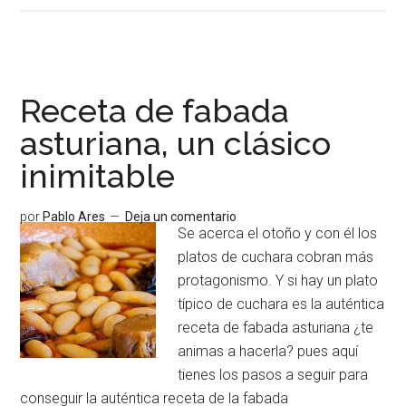
gratinado,
una
receta
sabrosa
Receta de fabada
y
asturiana, un clásico
nutritiva
inimitable
por
Pablo Ares
Deja un comentario
Se acerca el otoño y con él los
platos de cuchara cobran más
protagonismo. Y si hay un plato
típico de cuchara es la auténtica
receta de fabada asturiana ¿te
animas a hacerla? pues aquí
tienes los pasos a seguir para
conseguir la auténtica receta de la fabada