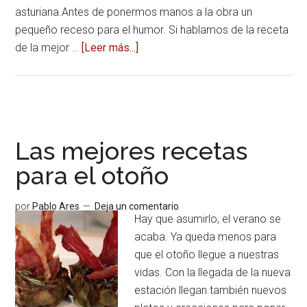
asturiana.Antes de ponermos manos a la obra un
pequeño receso para el humor. Si hablamos de la receta
de la mejor …
[Leer más...]
acerca
deReceta
de
fabada
asturiana,
un
Las mejores recetas
clásico
para el otoño
inimitable
por
Pablo Ares
Deja un comentario
Hay que asumirlo, el verano se
acaba. Ya queda menos para
que el otoño llegue a nuestras
vidas. Con la llegada de la nueva
estación llegan también nuevos