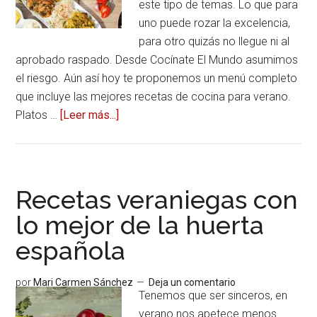
este tipo de temas. Lo que para
uno puede rozar la excelencia,
para otro quizás no llegue ni al
aprobado raspado. Desde Cocínate El Mundo asumimos
el riesgo. Aún así hoy te proponemos un menú completo
que incluye las mejores recetas de cocina para verano.
Platos …
[Leer más...]
acerca
deLas
mejores
recetas
de
Recetas veraniegas con
cocina
lo mejor de la huerta
española
por
Mari Carmen Sánchez
Deja un comentario
Tenemos que ser sinceros, en
verano nos apetece menos