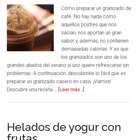
Cómo preparar un granizado de
café. No hay nada como
aquellos postres que nos
sacian, nos aportan un gran
sabor y, además, no contienen
demasiadas calorías. Y es que
los granizados son uno de los
grandes aliados del verano si uno quiere refrescarse sin
problemas. A continuación, descubriréis lo fácil que es
preparar un granizado casero en casa. ¡Vamos!
Descubre una receta …
[Leer más...]
acerca
deGranizado
de
café,
un
Helados de yogur con
sabor
frutas
frío