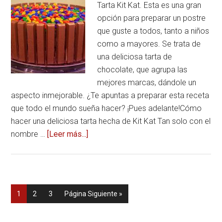
Tarta Kit Kat. Esta es una gran
opción para preparar un postre
que guste a todos, tanto a niños
como a mayores. Se trata de
una deliciosa tarta de
chocolate, que agrupa las
mejores marcas, dándole un
aspecto inmejorable. ¿Te apuntas a preparar esta receta
que todo el mundo sueña hacer? ¡Pues adelante!Cómo
hacer una deliciosa tarta hecha de Kit Kat Tan solo con el
nombre …
[Leer más...]
acerca
deTarta
de
Kit
Kat
Página
1
Página
2
Página
3
Página Siguiente »
con
lacasitos