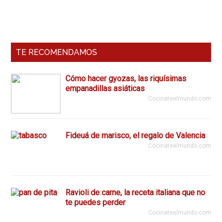
y
Barra
mermelada
Lateral
Primaria
TE RECOMENDAMOS
Cómo hacer gyozas, las riquísimas
empanadillas asiáticas
Cocinateelmundo.com
Fideuá de marisco, el regalo de Valencia
Cocinateelmundo.com
Ravioli de carne, la receta italiana que no
te puedes perder
Cocinateelmundo.com