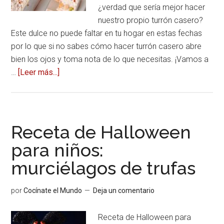
¿verdad que sería mejor hacer
nuestro propio turrón casero?
Este dulce no puede faltar en tu hogar en estas fechas
por lo que si no sabes cómo hacer turrón casero abre
bien los ojos y toma nota de lo que necesitas. ¡Vamos a
…
[Leer más...]
acerca
deCómo
hacer
turrón
casero
Receta de Halloween
para
para niños:
estas
murciélagos de trufas
Navidades
por
Cocínate el Mundo
Deja un comentario
Receta de Halloween para