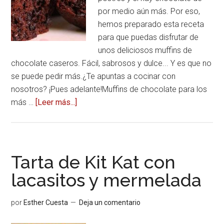
por medio aún más. Por eso,
hemos preparado esta receta
para que puedas disfrutar de
unos deliciosos muffins de
chocolate caseros. Fácil, sabrosos y dulce... Y es que no
se puede pedir más.¿Te apuntas a cocinar con
nosotros? ¡Pues adelante!Muffins de chocolate para los
más …
[Leer más...]
acerca
deMuffins
de
chocolate,
la
Tarta de Kit Kat con
delicia
lacasitos y mermelada
en
un
por
Esther Cuesta
Deja un comentario
bocado