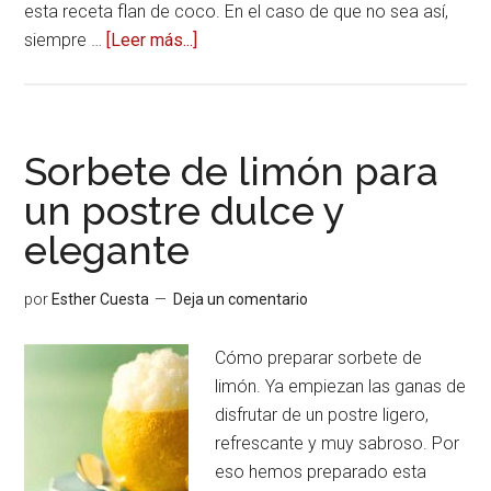
esta receta flan de coco. En el caso de que no sea así,
siempre …
[Leer más...]
acerca
deReceta
flan
de
coco,
Sorbete de limón para
una
un postre dulce y
auténtica
elegante
delicia
por
Esther Cuesta
Deja un comentario
Cómo preparar sorbete de
limón. Ya empiezan las ganas de
disfrutar de un postre ligero,
refrescante y muy sabroso. Por
eso hemos preparado esta