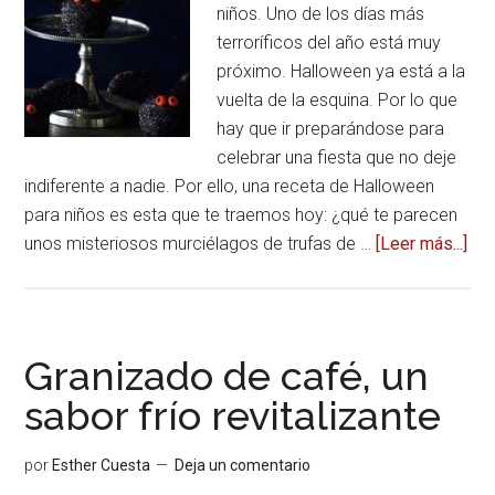
niños. Uno de los días más
terroríficos del año está muy
próximo. Halloween ya está a la
vuelta de la esquina. Por lo que
hay que ir preparándose para
celebrar una fiesta que no deje
indiferente a nadie. Por ello, una receta de Halloween
para niños es esta que te traemos hoy: ¿qué te parecen
unos misteriosos murciélagos de trufas de …
[Leer más...]
ace
de
de
Ha
par
Granizado de café, un
niñ
sabor frío revitalizante
mur
de
por
Esther Cuesta
Deja un comentario
tru