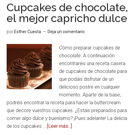
con
Cupcakes de chocolate,
frutas
el mejor capricho dulce
por
Esther Cuesta
Deja un comentario
Cómo preparar cupcakes de
chocolate. A continuación
encontraréis una receta casera
de cupcakes de chocolate para
que podáis disfrutar de un
delicioso postre en cualquier
momento. Aparte de la base,
podréis encontrar la receta para hacer la buttercream
que decore vuestros cupcakes. ¿Estáis preparados para
comer algo dulce y buenísimo? ¡Pues adelante! La delicia
de los cupcakes …
[Leer más...]
acerca
deCupcakes