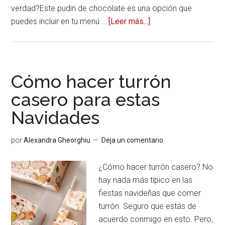
verdad?Este pudin de chocolate es una opción que
puedes incluir en tu menú …
[Leer más...]
acerca
dePudin
de
chocolate
y
Cómo hacer turrón
frutos
casero para estas
rojos
Navidades
para
triunfar
estas
por
Alexandra Gheorghiu
Deja un comentario
Navidades
¿Cómo hacer turrón casero? No
hay nada más típico en las
fiestas navideñas que comer
turrón. Seguro que estás de
acuerdo conmigo en esto. Pero,