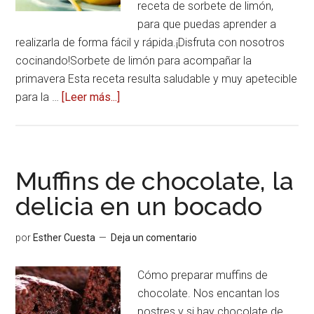
receta de sorbete de limón,
para que puedas aprender a
realizarla de forma fácil y rápida.¡Disfruta con nosotros
cocinando!Sorbete de limón para acompañar la
primavera Esta receta resulta saludable y muy apetecible
para la …
[Leer más...]
acerca
deSorbete
de
limón
para
Muffins de chocolate, la
un
delicia en un bocado
postre
dulce
por
Esther Cuesta
Deja un comentario
y
elegante
Cómo preparar muffins de
chocolate. Nos encantan los
postres y si hay chocolate de