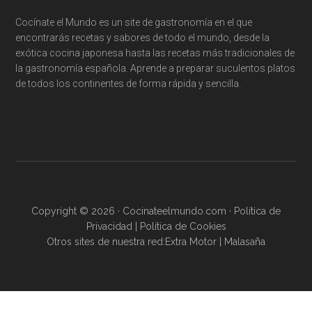
Cocínate el Mundo es un site de gastronomía en el que
encontrarás recetas y sabores de todo el mundo, desde la
exótica cocina japonesa hasta las recetas más tradicionales de
la gastronomía española. Aprende a preparar suculentos platos
de todos los continentes de forma rápida y sencilla.
Copyright © 2026 · Cocinateelmundo.com ·
Política de
Privacidad
|
Política de Cookies
Otros sites de nuestra red:
Extra Motor
|
Malasaña