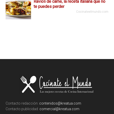
Ravioli de carne, la receta italiana que no
te puedes perder
Cocinateelmundo.com
Footer
Contacto redacción:
contenidos@kreatua.com
Contacto publicidad:
comercial@kreatua.com