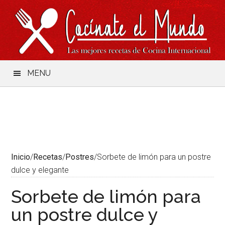
Saltar
Skip
Saltar
Saltar
al
to
a
al
contenido
secondary
la
pie
menu
barra
de
lateral
página
principal
MENU
Inicio
/
Recetas
/
Postres
/
Sorbete de limón para un postre
dulce y elegante
Sorbete de limón para
un postre dulce y