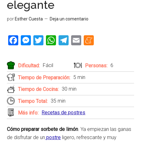
elegante
por
Esther Cuesta
Deja un comentario
Facebook
Messenger
Twitter
WhatsApp
Telegram
Email
Meneame
Fácil
6
Dificultad:
Personas:
5 min
Tiempo de Preparación:
30 min
Tiempo de Cocina:
35 min
Tiempo Total:
Recetas de postres
Más info:
Cómo preparar sorbete de limón
. Ya empiezan las ganas
de disfrutar de un
postre
ligero, refrescante y muy