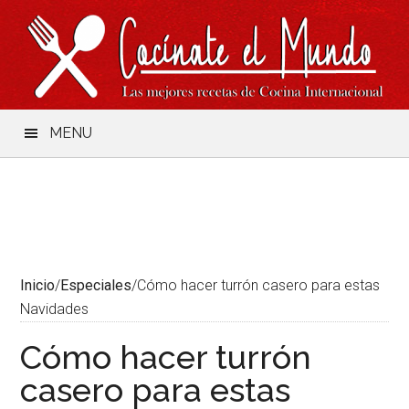
Saltar
Skip
Saltar
Saltar
al
to
a
al
contenido
secondary
la
pie
menu
barra
de
lateral
página
principal
MENU
Inicio
/
Especiales
/
Cómo hacer turrón casero para estas
Navidades
Cómo hacer turrón
casero para estas