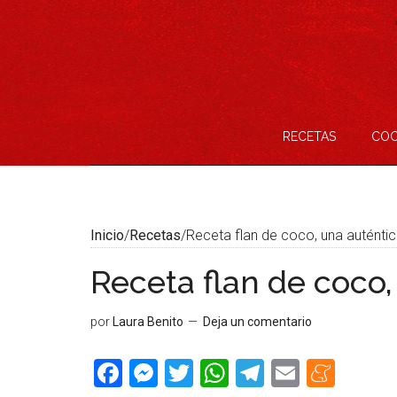
Saltar
Skip
Saltar
Saltar
al
to
a
al
contenido
secondary
la
pie
menu
barra
de
lateral
página
principal
RECETAS
COC
Inicio
/
Recetas
/
Receta flan de coco, una auténtic
Receta flan de coco,
por
Laura Benito
Deja un comentario
Facebook
Messenger
Twitter
WhatsApp
Telegram
Email
Men