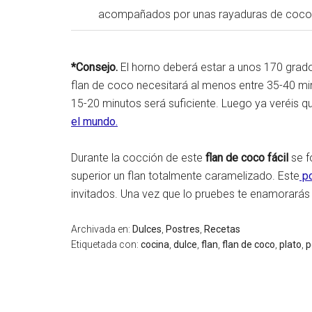
acompañados por unas rayaduras de coco, 
*Consejo.
El horno deberá estar a unos 170 grado
flan de coco necesitará al menos entre 35-40 m
15-20 minutos será suficiente. Luego ya veréis qu
el mundo.
Durante la cocción de este
flan de coco fácil
se f
superior un flan totalmente caramelizado. Este
po
invitados. Una vez que lo pruebes te enamorarás 
Archivada en:
Dulces
,
Postres
,
Recetas
Etiquetada con:
cocina
,
dulce
,
flan
,
flan de coco
,
plato
,
p