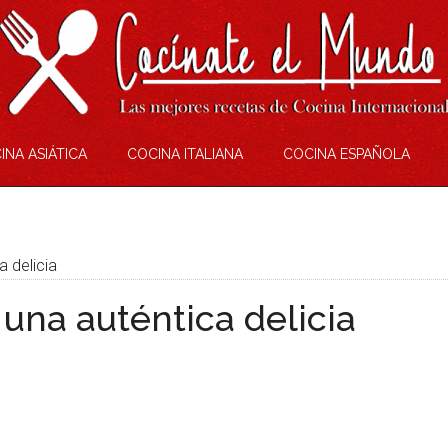
INA ASIÁTICA
COCINA ITALIANA
COCINA ESPAÑOLA
a delicia
 una auténtica delicia
eame