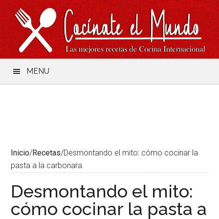
Saltar
Skip
Saltar
Saltar
al
to
a
al
contenido
secondary
la
pie
menu
barra
de
lateral
página
principal
MENU
Inicio
/
Recetas
/
Desmontando el mito: cómo cocinar la
pasta a la carbonara
Desmontando el mito:
cómo cocinar la pasta a