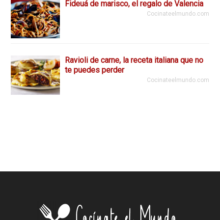
Fideuá de marisco, el regalo de Valencia
Cocinateelmundo.com
Ravioli de carne, la receta italiana que no
te puedes perder
Cocinateelmundo.com
Footer