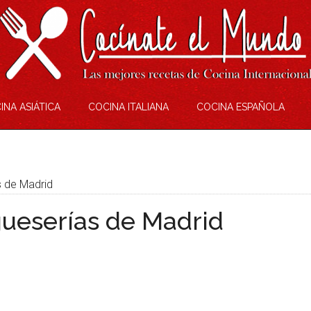
INA ASIÁTICA
COCINA ITALIANA
COCINA ESPAÑOLA
 de Madrid
ueserías de Madrid
eame