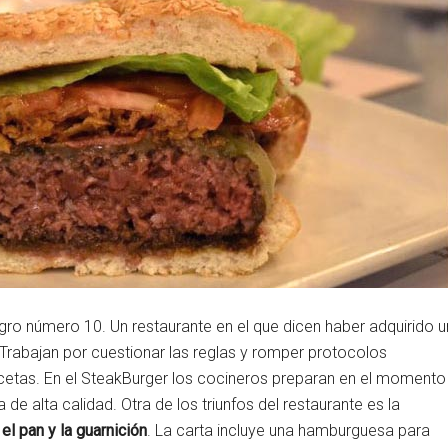
igro número 10. Un restaurante en el que dicen haber adquirido u
rabajan por cuestionar las reglas y romper protocolos
ecetas. En el SteakBurger los cocineros preparan en el momento
 alta calidad. Otra de los triunfos del restaurante es la
el pan y la guarnición
. La carta incluye una hamburguesa para