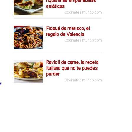
riquísimas empanadillas
asiáticas
Cocinateelmundo.com
Fideuá de marisco, el
regalo de Valencia
Cocinateelmundo.com
Ravioli de carne, la receta
italiana que no te puedes
perder
Cocinateelmundo.com
e