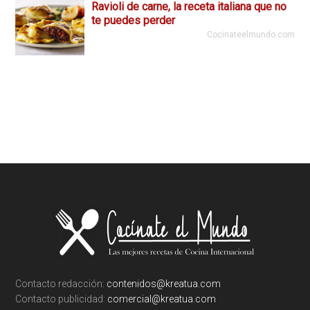
Ravioli de carne, la receta italiana que no
te puedes perder
Cocinateelmundo.com
Footer
Contacto redacción:
contenidos@kreatua.com
Contacto publicidad:
comercial@kreatua.com