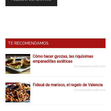
Barra
Lateral
Primaria
TE RECOMENDAMOS
Cómo hacer gyozas, las riquísimas
empanadillas asiáticas
Cocinateelmundo.com
Fideuá de marisco, el regalo de Valencia
Cocinateelmundo.com