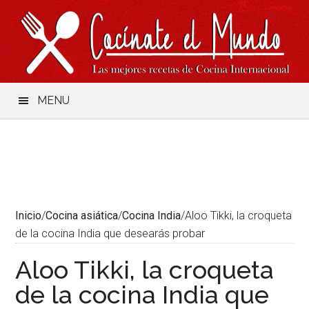
Saltar
Skip
Saltar
Saltar
al
to
a
al
contenido
secondary
la
pie
menu
barra
de
lateral
página
principal
MENU
Inicio
/
Cocina asiática
/
Cocina India
/
Aloo Tikki, la croqueta
de la cocina India que desearás probar
Aloo Tikki, la croqueta
de la cocina India que