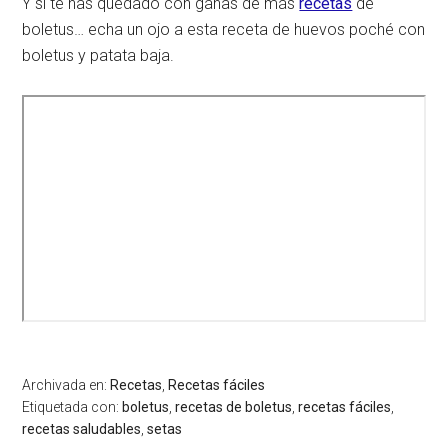
Y si te has quedado con ganas de más
recetas
de
boletus… echa un ojo a esta receta de huevos poché con
boletus y patata baja.
Archivada en:
Recetas
,
Recetas fáciles
Etiquetada con:
boletus
,
recetas de boletus
,
recetas fáciles
,
recetas saludables
,
setas