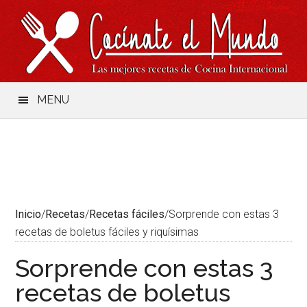
Saltar
Skip
Saltar
Saltar
al
to
a
al
contenido
secondary
la
pie
menu
barra
de
lateral
página
principal
MENU
Inicio
/
Recetas
/
Recetas fáciles
/
Sorprende con estas 3
recetas de boletus fáciles y riquísimas
Sorprende con estas 3
recetas de boletus