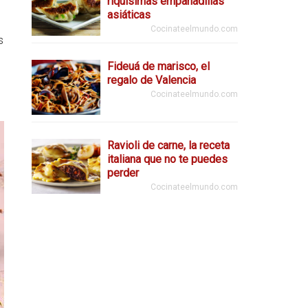
riquísimas empanadillas
asiáticas
Cocinateelmundo.com
s
Fideuá de marisco, el
regalo de Valencia
Cocinateelmundo.com
Ravioli de carne, la receta
italiana que no te puedes
perder
Cocinateelmundo.com