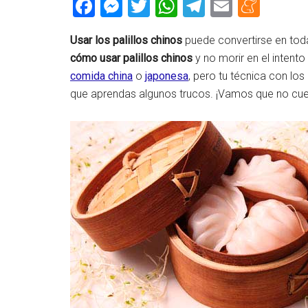
Facebook
Messenger
Twitter
WhatsApp
Telegram
Email
Men
Usar los palillos chinos
puede convertirse en toda
cómo usar palillos chinos
y no morir en el intent
comida china
o
japonesa
, pero tu técnica con lo
que aprendas algunos trucos. ¡Vamos que no cue