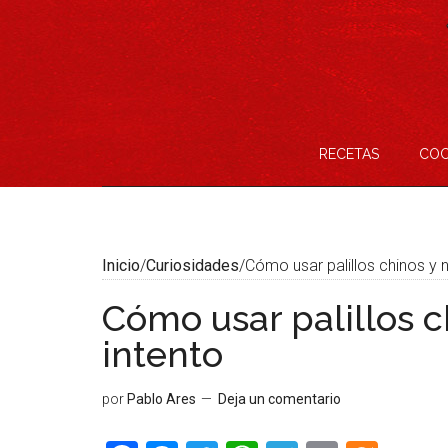
Saltar
Skip
Saltar
Saltar
al
to
a
al
contenido
secondary
la
pie
menu
barra
de
lateral
página
principal
RECETAS
COC
Inicio
/
Curiosidades
/
Cómo usar palillos chinos y n
Cómo usar palillos c
intento
por
Pablo Ares
Deja un comentario