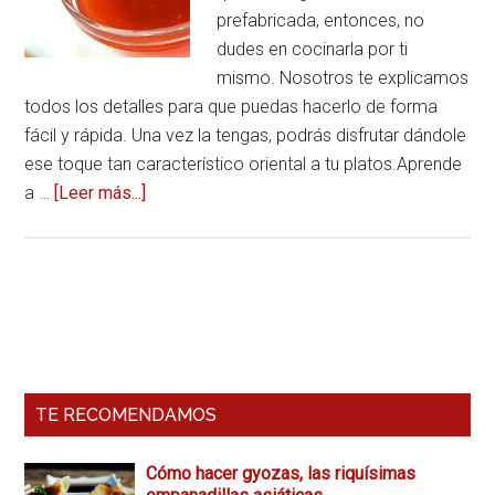
prefabricada, entonces, no
dudes en cocinarla por ti
mismo. Nosotros te explicamos
todos los detalles para que puedas hacerlo de forma
fácil y rápida. Una vez la tengas, podrás disfrutar dándole
ese toque tan característico oriental a tu platos.Aprende
a …
[Leer más...]
acerca
deSalsa
agridulce,
la
cocina
Barra
oriental
Lateral
en
casa
Primaria
TE RECOMENDAMOS
Cómo hacer gyozas, las riquísimas