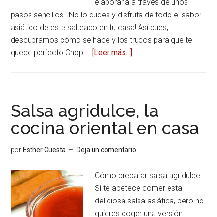
elaborarla a través de unos
pasos sencillos. ¡No lo dudes y disfruta de todo el sabor
asiático de este salteado en tu casa! Así pues,
descubramos cómo se hace y los trucos para que te
quede perfecto.Chop …
[Leer más...]
acerca
deChop
Suey,
los
secretos
Salsa agridulce, la
de
cocina oriental en casa
esta
gran
por
Esther Cuesta
Deja un comentario
receta
oriental
Cómo preparar salsa agridulce.
Si te apetece comer esta
deliciosa salsa asiática, pero no
quieres coger una versión