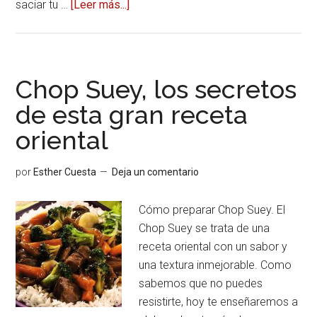
saciar tu …
[Leer más...]
acerca
deEl
placer
de
los
Chop Suey, los secretos
platos
de esta gran receta
tradicionales
oriental
de
la
comida
por
Esther Cuesta
Deja un comentario
asiática
Cómo preparar Chop Suey. El
Chop Suey se trata de una
receta oriental con un sabor y
una textura inmejorable. Como
sabemos que no puedes
resistirte, hoy te enseñaremos a