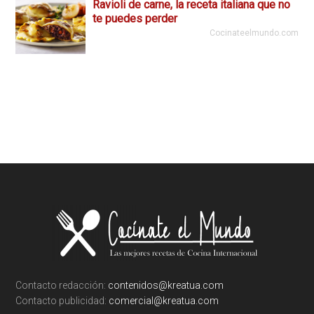
Ravioli de carne, la receta italiana que no
te puedes perder
Cocinateelmundo.com
Footer
Contacto redacción:
contenidos@kreatua.com
Contacto publicidad:
comercial@kreatua.com