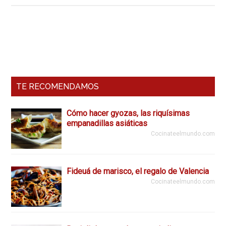
de
cereza,
lo
Barra
más
Lateral
dulce
de
Primaria
TE RECOMENDAMOS
la
India
Cómo hacer gyozas, las riquísimas
empanadillas asiáticas
Cocinateelmundo.com
Fideuá de marisco, el regalo de Valencia
Cocinateelmundo.com