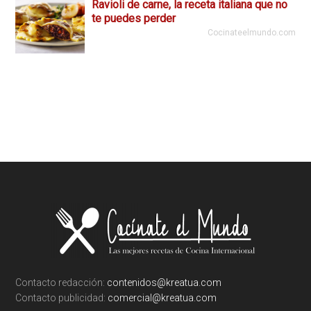
Ravioli de carne, la receta italiana que no
te puedes perder
Cocinateelmundo.com
Footer
Contacto redacción:
contenidos@kreatua.com
Contacto publicidad:
comercial@kreatua.com