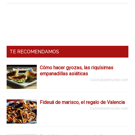
de
cereza,
lo
Barra
más
Lateral
dulce
de
Primaria
TE RECOMENDAMOS
la
India
Cómo hacer gyozas, las riquísimas
empanadillas asiáticas
Cocinateelmundo.com
Fideuá de marisco, el regalo de Valencia
Cocinateelmundo.com