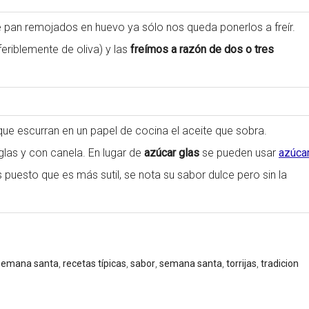
pan remojados en huevo ya sólo nos queda ponerlos a freír.
feriblemente de oliva) y las
freímos a razón de dos o tres
 que escurran en un papel de cocina el aceite que sobra.
las y con canela. En lugar de
azúcar glas
se pueden usar
azúca
 puesto que es más sutil, se nota su sabor dulce pero sin la
 semana santa
,
recetas típicas
,
sabor
,
semana santa
,
torrijas
,
tradicion