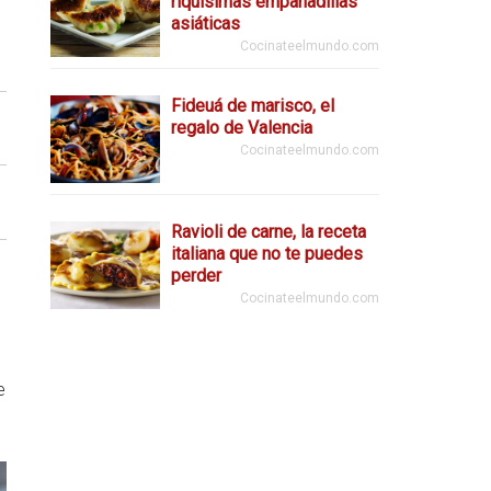
riquísimas empanadillas
asiáticas
Cocinateelmundo.com
Fideuá de marisco, el
regalo de Valencia
Cocinateelmundo.com
Ravioli de carne, la receta
italiana que no te puedes
perder
Cocinateelmundo.com
e