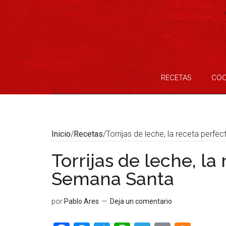
Saltar
Skip
Saltar
Saltar
al
to
a
al
contenido
secondary
la
pie
menu
barra
de
lateral
página
principal
RECETAS
COC
Inicio
/
Recetas
/
Torrijas de leche, la receta perf
Torrijas de leche, la
Semana Santa
por
Pablo Ares
Deja un comentario