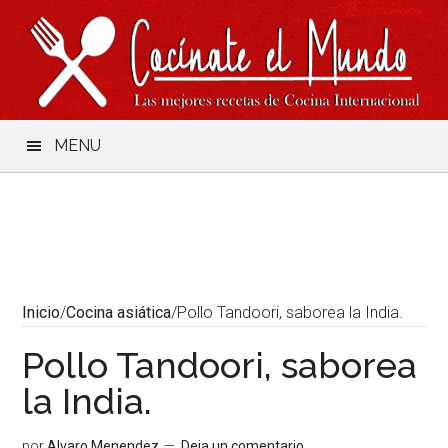
Saltar
Skip
Saltar
Saltar
al
to
a
al
contenido
secondary
la
pie
menu
barra
de
lateral
página
principal
MENU
Inicio
/
Cocina asiática
/
Pollo Tandoori, saborea la India.
Pollo Tandoori, saborea
la India.
por
Alvaro Menendez
Deja un comentario