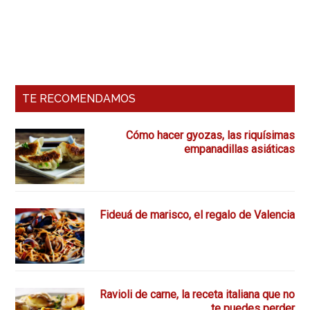
Barra
Lateral
Primaria
TE RECOMENDAMOS
Cómo hacer gyozas, las riquísimas
empanadillas asiáticas
Fideuá de marisco, el regalo de Valencia
Ravioli de carne, la receta italiana que no
te puedes perder